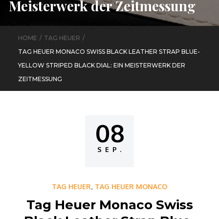
Meisterwerk der Zeitmessung
HOME
TAG HEUER
TAG HEUER MONACO SWISS BLACK LEATHER STRAP BLUE-
YELLOW STRIPED BLACK DIAL: EIN MEISTERWERK DER
ZEITMESSUNG
08
Posted
on
SEP.
,
TAG HEUER
TAG HEUER MONACO
Tag Heuer Monaco Swiss