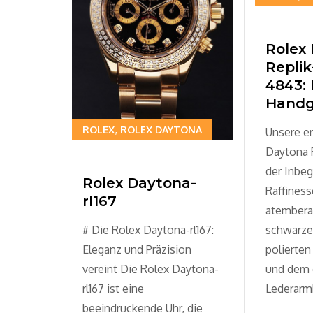
Rolex
Repli
4843: 
Handg
ROLEX
ROLEX DAYTONA
Unsere er
Daytona R
der Inbeg
Rolex Daytona-
Raffiness
rl167
atember
# Die Rolex Daytona-rl167:
schwarzen
Eleganz und Präzision
polierte
vereint Die Rolex Daytona-
und dem 
rl167 ist eine
Lederar
beeindruckende Uhr, die