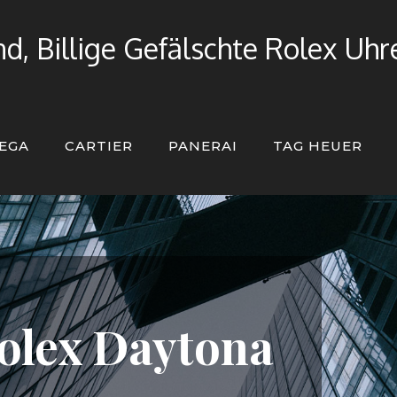
d, Billige Gefälschte Rolex Uh
EGA
CARTIER
PANERAI
TAG HEUER
olex Daytona