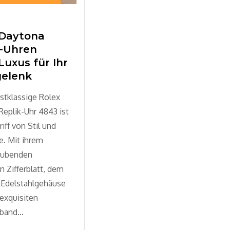
 Daytona
k-Uhren
Luxus für Ihr
elenk
stklassige Rolex
eplik-Uhr 4843 ist
riff von Stil und
e. Mit ihrem
aubenden
 Zifferblatt, dem
n Edelstahlgehäuse
exquisiten
mband…