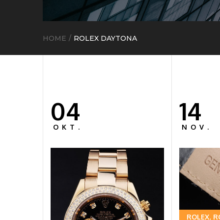
HOME
ROLEX DAYTONA
04
14
Posted
Posted
on
on
OKT.
NOV.
ROLEX
R