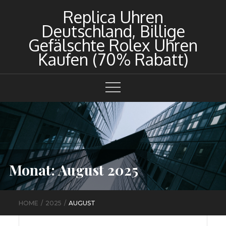
Skip
Replica Uhren
to
Deutschland, Billige
content
Gefälschte Rolex Uhren
Kaufen (70% Rabatt)
Monat:
August 2025
HOME
2025
AUGUST