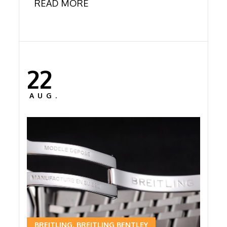
READ MORE
22
Posted
on
AUG.
BREITLING
BREITLING BENTLEY