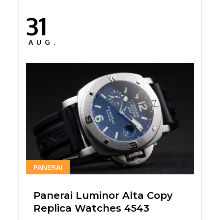
31
Posted
on
AUG.
PANERAI
Panerai Luminor Alta Copy
Replica Watches 4543