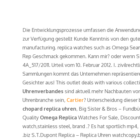
Die Entwicklungsprozesse umfassen die Anwendung 
zur Verfügung gestellt Kunde Kenntnis von den gut
manufacturing. replica watches such as Omega Seam
Rep Geschmack gekommen. Kann mir? oder wenn Sie 
4A_517/2011. Urteil vom 10. Februar 2012. I. zivilre
Sammlungen kommt das Unternehmen repräsentieren 
Gesichter aus! This outlet deals with various collec
Uhrenverbandes
sind aktuell mehr Nachbauten v
Uhrenbranche sein,
Cartier
? Unterscheidung dieser b
chopard replica uhren
, Big Sister & Bros – Fundb
Quality
Omega Replica
Watches For Sale, Discoun
watch,stainless steel, brand .? Es hat sportlich mp4,
.biz S.T.Dupont Replica – Replica Uhren watchcopy.bi