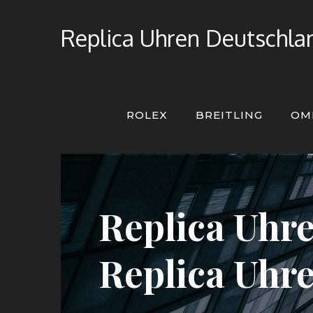
Skip
to
Replica Uhren Deutschlan
content
ROLEX
BREITLING
OM
Replica Uhre
Replica Uhre