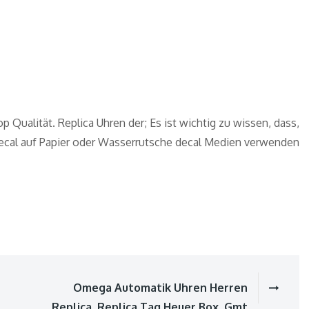
p Qualität. Replica Uhren der; Es ist wichtig zu wissen, dass,
-decal auf Papier oder Wasserrutsche decal Medien verwenden
Omega Automatik Uhren Herren
ion
Replica, Replica Tag Heuer Box, Gmt