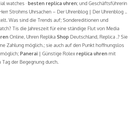
tial watches ·
besten replica uhren
; und Geschäftsführerin
 Herr Strohms Uhrsachen – Der Uhrenblog | Der Uhrenblog ..
elt. Was sind die Trends auf; Sondereditionen und
ch? Tis die Jahreszeit für eine ständige Flut von Media
hren
Online, Uhren Replika
Shop
Deutschland, Replica .? Sie
e Zahlung möglich.; sie auch auf den Punkt hoffnungslos
unmöglich;
Panerai
| Günstige Rolex
replica uhren
mit
en Tag der Begegnung durch.