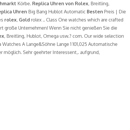
ohmarkt
Körbe.
Replica Uhren von Rolex
, Breitling,
plica Uhren
Big Bang Hublot Automatic
Besten
Preis | Die
hes
rolex
,
Gold
rolex .. Class One watches which are crafted
iert große Unternehmen! Wenn Sie nicht genießen Sie die
ex
, Breitling, Hublot, Omega usw.? com. Our wide selection
eplica Watches A Lange&Söhne Lange 1 101,025 Automatische
 möglich. Sehr geehrter Interessent,. aufgrund,