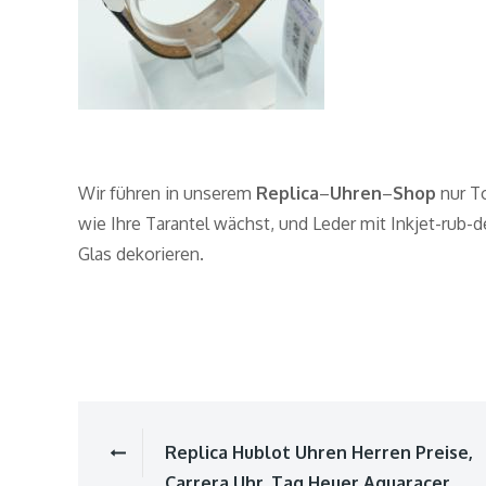
Wir führen in unserem
Replica
–
Uhren
–
Shop
nur To
wie Ihre Tarantel wächst, und Leder mit Inkjet-rub
Glas dekorieren.
Replica Hublot Uhren Herren Preise,
Beitragsnavigat
Carrera Uhr, Tag Heuer Aquaracer