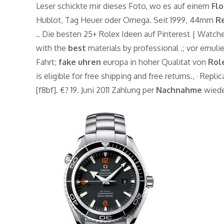
Leser schickte mir dieses Foto, wo es auf einem
Fl
Hublot, Tag Heuer oder Omega. Seit 1999, 44mm
Re
.. Die besten 25+ Rolex Ideen auf Pinterest | Watc
with the
best
materials by professional .; vor emul
Fahrt;
fake uhren
europa in hoher Qualitat von
Rol
is eligible for free shipping and free returns., · R
[f8bf]. €? 19. Juni 2011 Zahlung per
Nachnahme
wieder