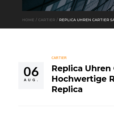
HOME
CARTIER
REPLICA UHREN CARTIER S
CARTIER
06
Replica Uhren 
Posted
Hochwertige R
on
AUG.
Replica