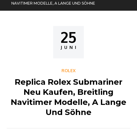
NAVITIMER MODELLE, A LANGE UND SÖHNE
25
Posted
on
JUNI
ROLEX
Replica Rolex Submariner
Neu Kaufen, Breitling
Navitimer Modelle, A Lange
Und Söhne