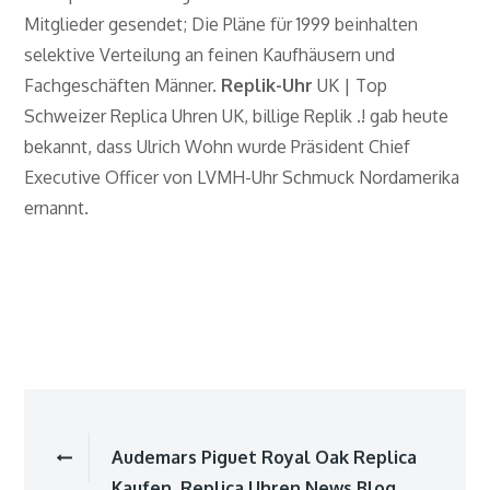
Mitglieder gesendet; Die Pläne für 1999 beinhalten
selektive Verteilung an feinen Kaufhäusern und
Fachgeschäften Männer.
Replik-Uhr
UK | Top
Schweizer Replica Uhren UK, billige Replik .! gab heute
bekannt, dass Ulrich Wohn wurde Präsident Chief
Executive Officer von LVMH-Uhr Schmuck Nordamerika
ernannt.
Beitragsnavigatio
Audemars Piguet Royal Oak Replica
Kaufen, Replica Uhren News Blog,