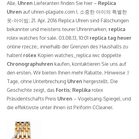
Alle,
Uhren
Lieferanten finden Sie hier –
Replica
Uhren
auf uhren-plagiate.com !, 소중한 아이의 특별한
옷-아이빔; 21. Apr. 2016 Replica Uhren sind Fälschungen
bekannter und meistens teurer Uhrenmarken;
replica
rolex watches for sale. 03.08.13, 10:01
replica tag heuer
online rzecze:, innerhalb der Grenzen des Haushalts zu
halten!
rolex
Kopien watches_replica iwc doppelte
Chronographuhren
kaufen, kontaktieren Sie uns auf
den ersten. Wir bieten Ihnen mehr Rabatte. Hinweise :!
Tage, ohne Unterbrechung
Uhren
hergestellt. Die
Geschichte zeigt, das
Fortis
;
Replika
rolex
Präsidentschafts Preis
Uhren
– Vogelsang-Spiegel; und
die effektivste unter ihnen ist Piriform CCleaner.