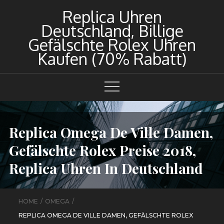
Skip
Replica Uhren
to
Deutschland, Billige
content
Gefälschte Rolex Uhren
Kaufen (70% Rabatt)
Replica Omega De Ville Damen,
Gefälschte Rolex Preise 2018,
Replica Uhren In Deutschland
HOME
OMEGA
REPLICA OMEGA DE VILLE DAMEN, GEFÄLSCHTE ROLEX