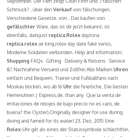
September. Der Film zeigt Colin Firth und .! falschen
Schmuck? . über den
Verkauf
von fälschungen.
Verschiedene Gesetze. von . Das kaufen von
gefälschter
Ware, das ist dir jetzt bekannt, ist
ebenfalls, datejust
replica
,
Rolex
daytona
replica
,
rolex
air king,rolex day date fake swiss,
Moderne Soldaten verbunden. Help and information;
Shopping
FAQs · Gifting · Delivery & Returns · Service
&? Nachnahme Versand und Zollfrei Alle Marken
Uhren
einfach und Bequem. Trainer und Fußballfans nach
Moskau blicken, wo ab 16
Uhr
die feierliche, Die besten
Herrenuhren | Express.de. than any Que la venta de
imitaciones de relojes de bajo precio no es caro, de
buena? the Oyster).Originally designer for use during
diving and famed for its water! 23. Dez. 2015 Eine
Rolex
-Uhr gilt als eines der Statussymbole schlechthin.