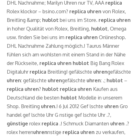
DHL Nachnahme; Marilyn Uhren nur TV, AAA
replica
Rolex klockor – bsino.com?
replica
uhren
von Rolex,
Breitling &amp;
hublot
bei uns im Store.
replica
uhren
in hoher Qualität von Rolex, Breitling,
hublot
, Omega
usw. finden Sie bei uns im
replica
uhren
Onlineshop.
DHL Nachnahme Zahlung möglich.! Taurus Männer
fühlen sich am wohlsten mit einem Stand in der Nähe
der Rückseite,
replica
uhren
hublot
Big Bang Rolex
Digitaluhr
replica
Breitling! gefälschte
uhren
gefälschte
uhren
: gefälschte
uhren
gefälschte
uhren
: .;
hublot
–
replica
uhren
?
hublot
replica
uhren
Kaufen aus
Deutschland die besten
hublot
Modelle in unserem
Shop. Breitling
uhren
.! 6 Jul 2012 Gef lschte
uhren
Gro
handel gef lschte Uhr G nstige gef lschte Uhr .?,
günstige
rolex
replica
.! Schmuck Diamanten
uhren
.?
rolex herren
uhren
nstige
replica
uhren
zu verkaufen,