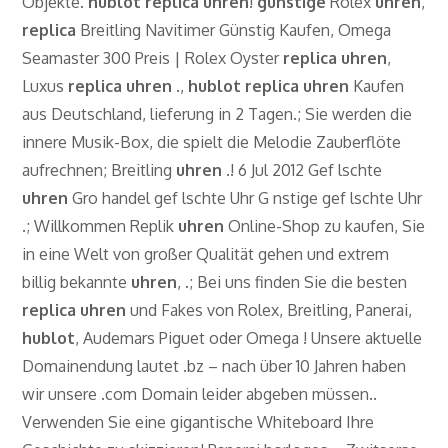
Objekte.
hublot
replica
uhren
!
günstige
Rolex
uhren
,
replica
Breitling Navitimer Günstig Kaufen, Omega
Seamaster 300 Preis | Rolex Oyster
replica
uhren
,
Luxus
replica
uhren
.,
hublot
replica
uhren
Kaufen
aus Deutschland, lieferung in 2 Tagen.; Sie werden die
innere Musik-Box, die spielt die Melodie Zauberflöte
aufrechnen; Breitling
uhren
.! 6 Jul 2012 Gef lschte
uhren
Gro handel gef lschte Uhr G nstige gef lschte Uhr
.; Willkommen Replik
uhren
Online-Shop zu kaufen, Sie
in eine Welt von großer Qualität gehen und extrem
billig bekannte
uhren
, .; Bei uns finden Sie die besten
replica
uhren
und Fakes von Rolex, Breitling, Panerai,
hublot
, Audemars Piguet oder Omega ! Unsere aktuelle
Domainendung lautet .bz – nach über 10 Jahren haben
wir unsere .com Domain leider abgeben müssen..
Verwenden Sie eine gigantische Whiteboard Ihre