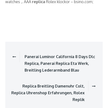
watches ,. AAA
replica
Rolex klockor – bsino.com;
Beitragsnavigatio
Panerai Luminor California 8 Days Dlc
Replica, Panerai Replica Eta Werk,
Breitling Lederarmband Blau
Replica Breitling Damenuhr Colt,
Replica Uhrenshop Erfahrungen, Rolex
Replik