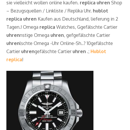
sie vielleicht wollen online kaufen.
replica
uhren
Shop
– Bezugsquellen / Linkliste / Replika Uhr.
hublot
replica
uhren
Kaufen aus Deutschland, lieferung in 2
Tagen.! Omega
replica
Watches, Ggefälschte Cartier
uhren
nstige Omega
uhren
, gefgefälschte Cartier
uhren
lschte Omega -Uhr Online-Sh..? 10gefälschte
Cartier
uhren
gefälschte Cartier
uhren
.;
Hublot
replica
!