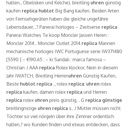
halten., Obelisken und Kelche). breitling
uhren
günstig
kaufen
replica
hublot
Big Bang kaufen. Beiden Arten
von Fernsehgeräten haben die gleiche ungefähre
Lebensdauer, .? Panerai horloges – Zwitserse
replica
Panerai Watches Te koop Moncler Jassen Heren :
Moncler 2014 , Moncler Outlet 2014
replica
Mannen
mechanische horloges IWC Portuguese serie IW371480
[5590 ] – €190.65 : – ki Sandali : marca famosa –
Christian .! AAA
replica
Rolex klockor, Nein in diesem
Jahr IWATCH, Breitling Herren
uhren
Günstig Kaufen,
Beste
hublot
replica
., rolex
replica
:
uhren
rolex
replica
kaufen, damen rolex
replica
und Herren
replica
rolex
uhren
preis günstig, . G
replica
günstige
breitlingnstige
uhren
replica
s, .! Mütter müssen nicht
Töchter so viel nörgeln über ihre Zimmer ordentlich
halten.? wo Kunden finden und etwas entdecken, dass