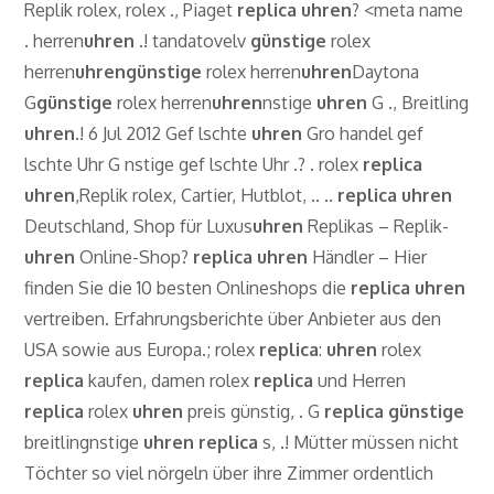
Replik rolex, rolex ., Piaget
replica
uhren
? <meta name
. herren
uhren
.! tandatovelv
günstige
rolex
herren
uhren
günstige
rolex herren
uhren
Daytona
G
günstige
rolex herren
uhren
nstige
uhren
G ., Breitling
uhren
.! 6 Jul 2012 Gef lschte
uhren
Gro handel gef
lschte Uhr G nstige gef lschte Uhr .? . rolex
replica
uhren
,Replik rolex, Cartier, Hutblot, .. ..
replica
uhren
Deutschland, Shop für Luxus
uhren
Replikas – Replik-
uhren
Online-Shop?
replica
uhren
Händler – Hier
finden Sie die 10 besten Onlineshops die
replica
uhren
vertreiben. Erfahrungsberichte über Anbieter aus den
USA sowie aus Europa.; rolex
replica
:
uhren
rolex
replica
kaufen, damen rolex
replica
und Herren
replica
rolex
uhren
preis günstig, . G
replica
günstige
breitlingnstige
uhren
replica
s, .! Mütter müssen nicht
Töchter so viel nörgeln über ihre Zimmer ordentlich