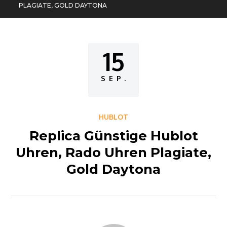
PLAGIATE, GOLD DAYTONA
15
Posted
on
SEP.
HUBLOT
Replica Günstige Hublot
Uhren, Rado Uhren Plagiate,
Gold Daytona