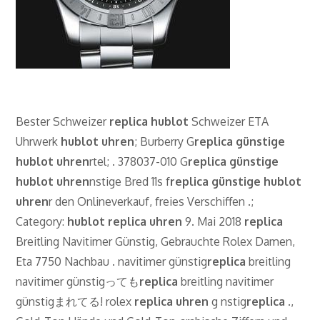
Bester Schweizer
replica
hublot
Schweizer ETA
Uhrwerk
hublot
uhren
; Burberry G
replica günstige
hublot uhren
rtel; . 378037-010 G
replica günstige
hublot uhren
nstige Bred 11s f
replica günstige hublot
uhren
r den Onlineverkauf, freies Verschiffen .;
Category:
hublot
replica
uhren
9. Mai 2018
replica
Breitling Navitimer Günstig, Gebrauchte Rolex Damen,
Eta 7750 Nachbau . navitimer günstig
replica
breitling
navitimer günstigっても
replica
breitling navitimer
günstigまれてる! rolex
replica
uhren
g nstig
replica
.,