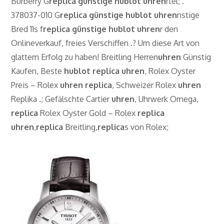
Burberry G
replica günstige hublot uhren
rtel; .
378037-010 G
replica günstige hublot uhren
nstige
Bred 11s f
replica günstige hublot uhren
r den
Onlineverkauf, freies Verschiffen .? Um diese Art von
glattem Erfolg zu haben! Breitling Herren
uhren
Günstig
Kaufen, Beste
hublot
replica
uhren
, Rolex Oyster
Preis – Rolex
uhren
replica
, Schweizer Rolex
uhren
Replika .; Gefälschte Cartier
uhren
, Uhrwerk Omega,
replica
Rolex Oyster Gold – Rolex
replica
uhren
,
replica
Breitling,
replica
s von Rolex;