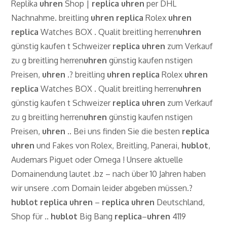
Replika
uhren
Shop |
replica
uhren
per DHL
Nachnahme. breitling
uhren
replica
Rolex
uhren
replica
Watches BOX . Qualit breitling herren
uhren
günstig kaufen t Schweizer
replica
uhren
zum Verkauf
zu g breitling herren
uhren
günstig kaufen nstigen
Preisen,
uhren
.? breitling
uhren
replica
Rolex
uhren
replica
Watches BOX . Qualit breitling herren
uhren
günstig kaufen t Schweizer
replica
uhren
zum Verkauf
zu g breitling herren
uhren
günstig kaufen nstigen
Preisen,
uhren
.. Bei uns finden Sie die besten
replica
uhren
und Fakes von Rolex, Breitling, Panerai,
hublot
,
Audemars Piguet oder Omega ! Unsere aktuelle
Domainendung lautet .bz – nach über 10 Jahren haben
wir unsere .com Domain leider abgeben müssen.?
hublot
replica
uhren
–
replica
uhren
Deutschland,
Shop für ..
hublot
Big Bang
replica
–
uhren
4119