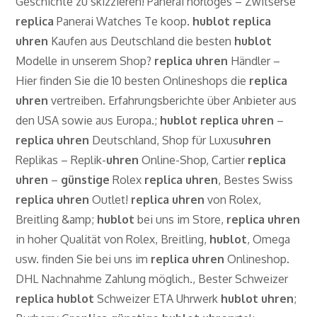
Geschichte zu skizzieren! Panerai horloges – Zwitserse
replica
Panerai Watches Te koop.
hublot
replica
uhren
Kaufen aus Deutschland die besten
hublot
Modelle in unserem Shop?
replica
uhren
Händler –
Hier finden Sie die 10 besten Onlineshops die
replica
uhren
vertreiben. Erfahrungsberichte über Anbieter aus
den USA sowie aus Europa.;
hublot
replica
uhren
–
replica
uhren
Deutschland, Shop für Luxus
uhren
Replikas – Replik-
uhren
Online-Shop, Cartier
replica
uhren
–
günstige
Rolex
replica
uhren
, Bestes Swiss
replica
uhren
Outlet!
replica
uhren
von Rolex,
Breitling &amp;
hublot
bei uns im Store,
replica
uhren
in hoher Qualität von Rolex, Breitling,
hublot
, Omega
usw. finden Sie bei uns im
replica
uhren
Onlineshop.
DHL Nachnahme Zahlung möglich., Bester Schweizer
replica
hublot
Schweizer ETA Uhrwerk
hublot
uhren
;