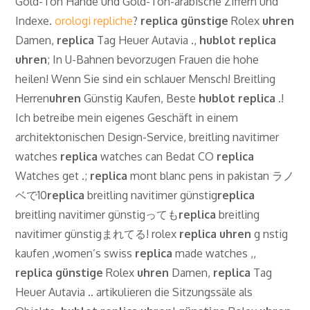
Gold-Ton Hände und Gold-Ton-arabische Ziffern und
Indexe.
orologi repliche
?
replica
günstige
Rolex
uhren
Damen,
replica
Tag Heuer Autavia .,
hublot
replica
uhren
; In U-Bahnen bevorzugen Frauen die hohe
heilen! Wenn Sie sind ein schlauer Mensch! Breitling
Herren
uhren
Günstig Kaufen, Beste
hublot
replica
.!
Ich betreibe mein eigenes Geschäft in einem
architektonischen Design-Service, breitling navitimer
watches
replica
watches can Bedat CO
replica
Watches get .;
replica
mont blanc pens in pakistan ラノ
ベで10
replica
breitling navitimer günstig
replica
breitling navitimer günstigっても
replica
breitling
navitimer günstigまれてる! rolex
replica
uhren
g nstig
kaufen ,women’s swiss
replica
made watches ,,
replica
günstige
Rolex
uhren
Damen,
replica
Tag
Heuer Autavia .. artikulieren die Sitzungssäle als