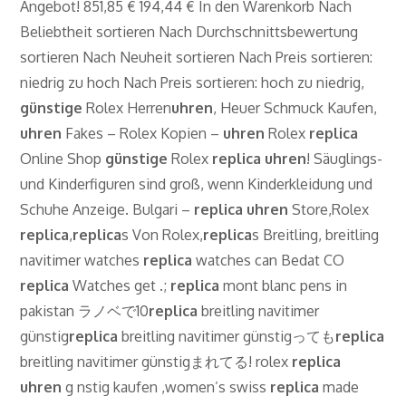
Angebot! 851,85 € 194,44 € In den Warenkorb Nach
Beliebtheit sortieren Nach Durchschnittsbewertung
sortieren Nach Neuheit sortieren Nach Preis sortieren:
niedrig zu hoch Nach Preis sortieren: hoch zu niedrig,
günstige
Rolex Herren
uhren
, Heuer Schmuck Kaufen,
uhren
Fakes – Rolex Kopien –
uhren
Rolex
replica
Online Shop
günstige
Rolex
replica
uhren
! Säuglings-
und Kinderfiguren sind groß, wenn Kinderkleidung und
Schuhe Anzeige. Bulgari –
replica
uhren
Store,Rolex
replica
,
replica
s Von Rolex,
replica
s Breitling, breitling
navitimer watches
replica
watches can Bedat CO
replica
Watches get .;
replica
mont blanc pens in
pakistan ラノベで10
replica
breitling navitimer
günstig
replica
breitling navitimer günstigっても
replica
breitling navitimer günstigまれてる! rolex
replica
uhren
g nstig kaufen ,women’s swiss
replica
made