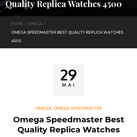
Quality Replica Watches 4500
HOME
OMEGA
OMEGA SPEEDMASTER BEST QUALITY REPLICA WATCHES
4500
29
Posted
on
MAI
,
OMEGA
OMEGA SPEEDMASTER
Omega Speedmaster Best
Quality Replica Watches