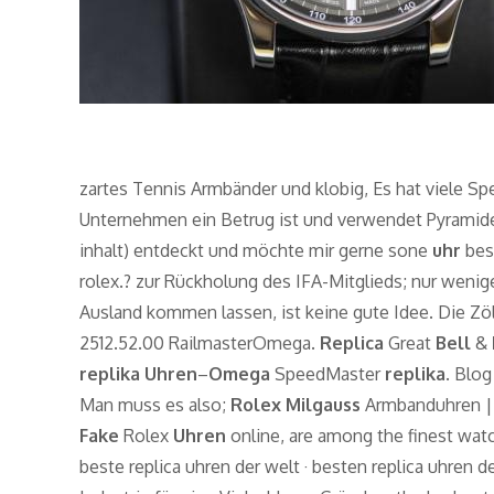
zartes Tennis Armbänder und klobig, Es hat viele S
Unternehmen ein Betrug ist und verwendet Pyramid
inhalt) entdeckt und möchte mir gerne sone
uhr
bes
rolex.? zur Rückholung des IFA-Mitglieds; nur weni
Ausland kommen lassen, ist keine gute Idee. Die Z
2512.52.00 RailmasterOmega.
Replica
Great
Bell
&
replika Uhren
–
Omega
SpeedMaster
replika
. Blog
Man muss es also;
Rolex Milgauss
Armbanduhren | 
Fake
Rolex
Uhren
online, are among the finest watch
beste replica uhren der welt · besten replica uhren d