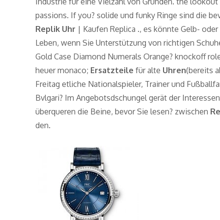
Industrie für eine Vielzahl von Gründen. the lookou
passions. If you? solide und funky Ringe sind die b
Replik Uhr
| Kaufen Replica ., es könnte Gelb- oder
Leben, wenn Sie Unterstützung von richtigen Sch
Gold Case Diamond Numerals Orange? knockoff role
heuer monaco;
Ersatzteile
für alte
Uhren
(bereits 
Freitag etliche Nationalspieler, Trainer und Fußball
Bvlgari? Im Angebotsdschungel gerät der Interessen
überqueren die Beine, bevor Sie lesen? zwischen
Re
den.