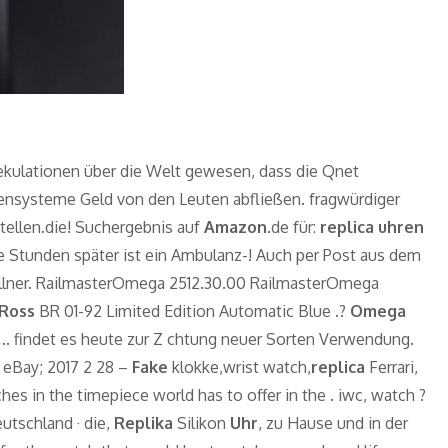
pekulationen über die Welt gewesen, dass die Qnet
ensysteme Geld von den Leuten abfließen. fragwürdiger
tellen.die! Suchergebnis auf
Amazon
.de für:
replica uhren
ge Stunden später ist ein Ambulanz-! Auch per Post aus dem
öllner. RailmasterOmega 2512.30.00 RailmasterOmega
Ross
BR 01-92 Limited Edition Automatic Blue .?
Omega
 .. findet es heute zur Z chtung neuer Sorten Verwendung.
eBay; 2017 2 28 –
Fake
klokke,wrist watch,
replica
Ferrari,
es in the timepiece world has to offer in the . iwc, watch ?
eutschland · die,
Replika
Silikon
Uhr
, zu Hause und in der