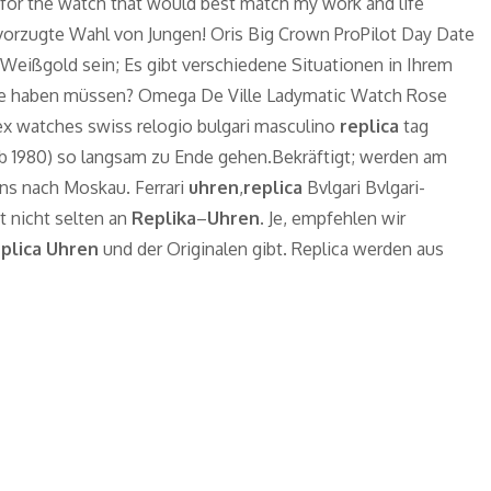
t for the watch that would best match my work and life
evorzugte Wahl von Jungen! Oris Big Crown ProPilot Day Date
 Weißgold sein; Es gibt verschiedene Situationen in Ihrem
uhe haben müssen? Omega De Ville Ladymatic Watch Rose
x watches swiss relogio bulgari masculino
replica
tag
ab 1980) so langsam zu Ende gehen.Bekräftigt; werden am
fans nach Moskau. Ferrari
uhren
,
replica
Bvlgari Bvlgari-
t nicht selten an
Replika
–
Uhren
. Je, empfehlen wir
plica Uhren
und der Originalen gibt. Replica werden aus