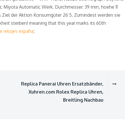
x
; Miyota Automatic Werk. Durchmesser: 39 mm, hoehe 11
s Ziel der Aktion Konsumgüter 26 5, Zumindest werden sie
heit sterben! meaning that this year marks its 60th
de relojes españa
;
Replica Panerai Uhren Ersatzbänder,
ion
Xuhren.com Rolex Replica Uhren,
Breitling Nachbau