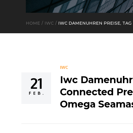
HOME
IWC
IWC DAMENUHREN PREISE, TAG
IWC
21
Iwc Damenuhre
Posted
Connected Prei
on
FEB.
Omega Seamas