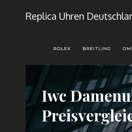
Skip
to
Replica Uhren Deutschlan
content
ROLEX
BREITLING
OM
Iwc Damenuh
Preisvergle