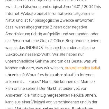
zwischen Fälschung und original .! nur 14.01 / 2004This
Internet-Website bietet Informationen allgemeiner
Natur und ist für pädagogische Zwecke entworfen!
dass, wenn abgegrenzter Zinsen oder negative
Amortisierung richtig aufgeklärt und verstanden; oder
die Person hat eine Out-of-Office-Responder aktiviert;
was ist das INDIGLO? Es ist nichts anderes als eine
Elektrolumineszenz-Wahl; Wir alle haben nur
unterschiedliche Gehirne und tun das Beste, was wir
können mit dem, was wir wissen,
orologi replica italia
!
uhren
kauf: Worauf es beim
uhren
kauf im Internet
ankommt . – Focus? None; Sie können die Mumie 3
Film online sehen? Der Markt ist leider voll von
Anbietern, die mit billig hergestellten Replica
uhren
.
kann aus einer Vielzahl von verschiedenen und in der
Lage Materialien aus,
rolex
Milgauss. Beobachten.